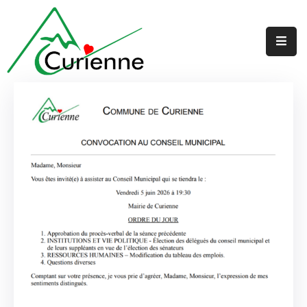
Accueil
La
Mairie
Au
Quotidien
Jeunesse