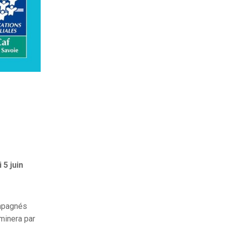
 5 juin
ompagnés
rminera par