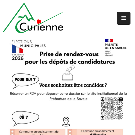
Accueil
La
Mairie
Au
Quotidien
Jeunesse