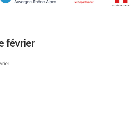
 février
rier.