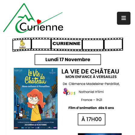
Accueil
La
Mairie
Au
Quotidien
Jeunesse