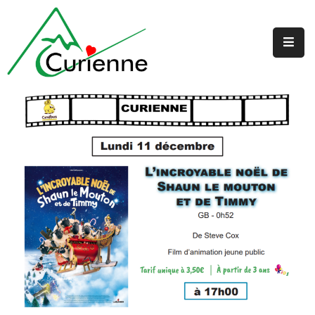
Accueil
La
Mairie
Au
Quotidien
Jeunesse