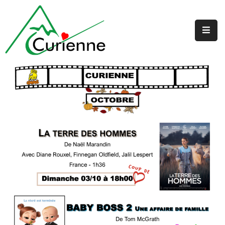
Accueil
La
Mairie
Au
Quotidien
Jeunesse